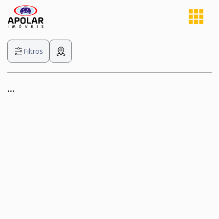
Filtros
...