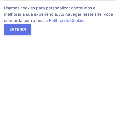
Usamos cookies para personalizar conteúdos e
melhorar a sua experiência. Ao navegar neste site, você
concorda com a nossa
Política de Cookies
ENTENDI
Os melhores imóveis em Curitiba e Região Metropolitana estão
na Apolar Imóveis,
imobiliária em Curitiba
com mais de 50 anos
de atuação no mercado. Na Apolar você tem toda a segurança
para
alugar imóveis
, vender ou
comprar imóveis
. Com mais de
10.000 imóveis disponíveis e uma rede integrada com mais de
60 lojas, com
imóveis em Curitiba
e Região Metropolitana.
Imóveis residenciais e comerciais ou para comprar e
alugar na
temporada
? Pensou Imóveis, Pense Apolar.
Verificada por