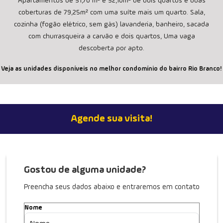
Apartamentos de 51,70 m² e 52,10m² de dois quartos e duas
coberturas de 79,25m² com uma suíte mais um quarto. Sala,
cozinha (fogão elétrico, sem gás) lavanderia, banheiro, sacada
com churrasqueira a carvão e dois quartos, Uma vaga
descoberta por apto.
Veja as unidades disponíveis no melhor condomínio do bairro Rio Branco!
Agende sua visita!
Gostou de alguma unidade?
Preencha seus dados abaixo e entraremos em contato
Nome