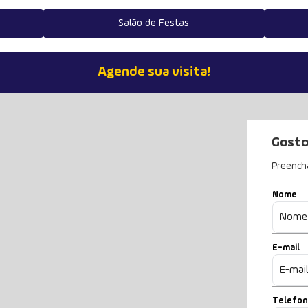
Salão de Festas
Agende sua visita!
Gosto
Preench
Nome
E-mail
Telefo