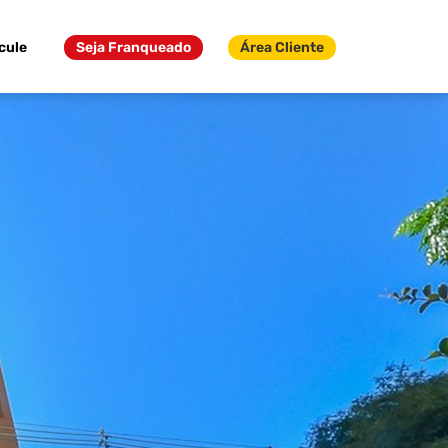
cule
Seja Franqueado
Área Cliente