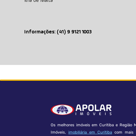
Ilha de Malta
Informações: (41) 9 9121 1003
Os melhores imóveis em Curitiba e Região M
Imóveis,
imobiliária em Curitiba
com mais d