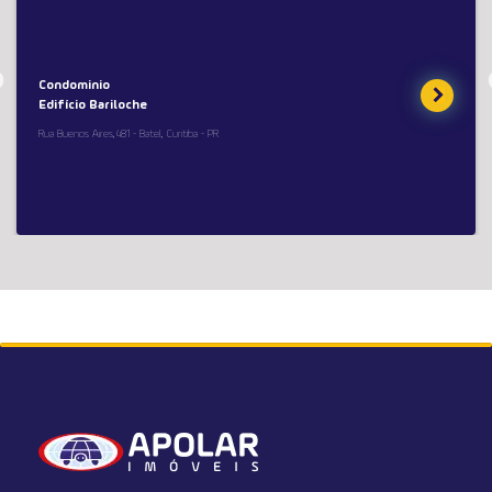
Condominio
Edifício Bariloche
Rua Buenos Aires,481 - Batel, Curitiba - PR
Apartamento em Condomínio no Colônia Rio
Grande, 38 m²
Rua Francisco Dal Negro, 3057, Colônia Rio Grande - São José
Dos Pinhais
Condomínio: Reserva Casa Blanca
Ref. 229527