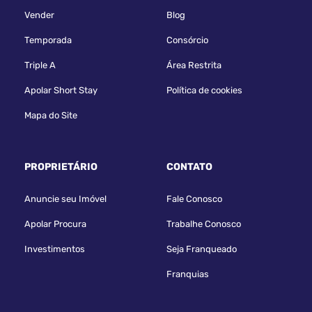
Vender
Blog
Temporada
Consórcio
Apartamento em Condomínio no Santo
Triple A
Área Restrita
Antonio, 38 m²
Apolar Short Stay
Política de cookies
Rua Francisco Dal Negro, 3057, Santo Antonio - São José Dos
Pinhais
Mapa do Site
Condomínio:
Ref. 401637
PROPRIETÁRIO
CONTATO
2
38 m²
1
0
Anuncie seu Imóvel
Fale Conosco
Quartos
Privat.
Vaga
Suíte
Apolar Procura
Trabalhe Conosco
LOCAÇÃO
R$ 2.100,00
Investimentos
Seja Franqueado
Franquias
SABER MAIS