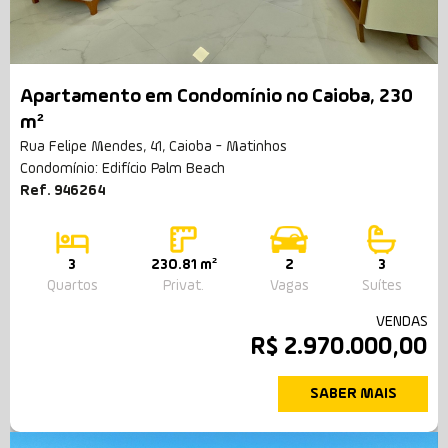
Apartamento em Condomínio no Caioba, 230
m²
Rua Felipe Mendes, 41, Caioba - Matinhos
Condomínio: Edifício Palm Beach
Ref. 946264
3
230.81 m²
2
3
Quartos
Privat.
Vagas
Suítes
VENDAS
R$ 2.970.000,00
SABER MAIS