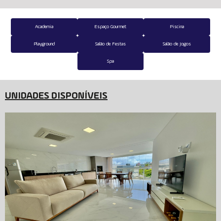
Academia
Espaço Gourmet
Piscina
Playground
Salão de Festas
Salão de Jogos
Spa
UNIDADES DISPONÍVEIS