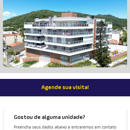
Cobertura em Condomínio no Caioba, 368 m²
Agende sua visita!
Rua Felipe Mendes, 41, Caioba - Matinhos
Condomínio: Palm Beach
Ref. 946300
Gostou de alguma unidade?
Preencha seus dados abaixo e entraremos em contato
5
368.38 m²
2
5