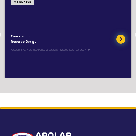
Mossunguê
Condominio
Reserva Barigui
Rodovia Br-277 Curitiba-Ponta Grossa,315 - Mossunguê, Curitiba - PR
Cobertura em Condomínio no Seminário, 227
m²
Rua Rodrigues Alves, 369, Seminário - Curitiba
Condomínio: Firenze
Ref. 208244
3
227.49 m²
3
3
Quartos
Privat.
Vagas
Suítes