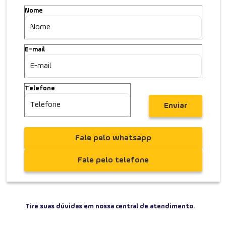
3
231.86 m²
3
3
Nome
Quartos
Privat.
Vagas
Suítes
VENDAS
R$ 1.450.000,00
E-mail
SABER MAIS
Telefone
Enviar
Fale pelo whatsapp
Fale pelo telefone
Tire suas dúvidas em nossa central de atendimento.