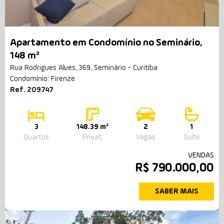
Apartamento em Condomínio no Seminário,
148 m²
Rua Rodrigues Alves, 369, Seminário - Curitiba
Condomínio: Firenze
Ref. 209747
3
148.39 m²
2
1
Quartos
Privat.
Vagas
Suíte
VENDAS
R$ 790.000,00
SABER MAIS