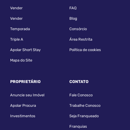
Apartamento em Condomínio no Seminário,
153 m²
Vender
FAQ
Rua Rodrigues Alves, 369, Seminário - Curitiba
Vender
Blog
Condomínio: Condominio Residencial Firenze
Ref. 217526
Temporada
Consórcio
Triple A
Área Restrita
3
153.63 m²
2
1
Apolar Short Stay
Política de cookies
Quartos
Privat.
Vagas
Suíte
Mapa do Site
VENDAS
R$ 940.000,00
PROPRIETÁRIO
CONTATO
SABER MAIS
Anuncie seu Imóvel
Fale Conosco
Apolar Procura
Trabalhe Conosco
Investimentos
Seja Franqueado
Franquias