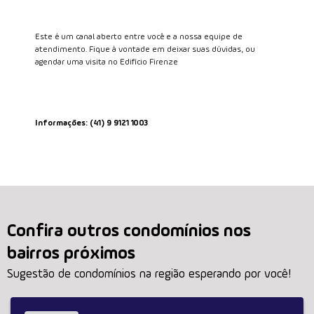
Apartamento em Condomínio no Seminário,
Este é um canal aberto entre você e a nossa equipe de
153 m²
atendimento. Fique à vontade em deixar suas dúvidas, ou
agendar uma visita no Edifício Firenze
Rua Rodrigues Alves, 369, Seminário - Curitiba
Condomínio: Firenze
Ref. 204653
Informações: (41) 9 9121 1003
3
153.63 m²
2
1
Quartos
Privat.
Vagas
Suíte
VENDAS
R$ 940.000,00
Confira outros condomínios nos
SABER MAIS
bairros próximos
Sugestão de condomínios na região esperando por você!