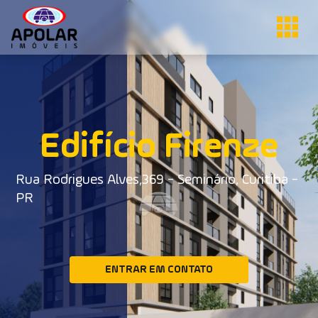
Edifício Firenze
Rua Rodrigues Alves,369 - Seminário, Curitiba -
PR
ENTRAR EM CONTATO