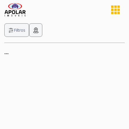
Filtros
...