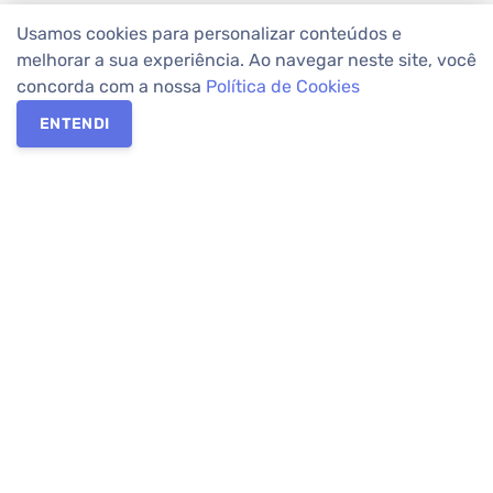
Usamos cookies para personalizar conteúdos e
melhorar a sua experiência. Ao navegar neste site, você
concorda com a nossa
Política de Cookies
ENTENDI
Os melhores imóveis em Curitiba e Região Metropolitana estão
na Apolar Imóveis,
imobiliária em Curitiba
com mais de 50 anos
de atuação no mercado. Na Apolar você tem toda a segurança
para
alugar imóveis
, vender ou
comprar imóveis
. Com mais de
10.000 imóveis disponíveis e uma rede integrada com mais de
60 lojas, com
imóveis em Curitiba
e Região Metropolitana.
Imóveis residenciais e comerciais ou para comprar e
alugar na
temporada
? Pensou Imóveis, Pense Apolar.
Verificada por