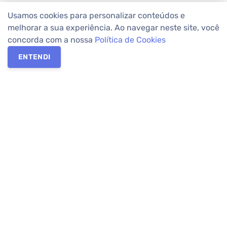
Usamos cookies para personalizar conteúdos e
melhorar a sua experiência. Ao navegar neste site, você
concorda com a nossa
Política de Cookies
ENTENDI
Os melhores imóveis em Curitiba e Região Metropolitana estão
na Apolar Imóveis,
imobiliária em Curitiba
com mais de 50 anos
de atuação no mercado. Na Apolar você tem toda a segurança
para
alugar imóveis
, vender ou
comprar imóveis
. Com mais de
10.000 imóveis disponíveis e uma rede integrada com mais de
60 lojas, com
imóveis em Curitiba
e Região Metropolitana.
Imóveis residenciais e comerciais ou para comprar e
alugar na
temporada
? Pensou Imóveis, Pense Apolar.
Verificada por