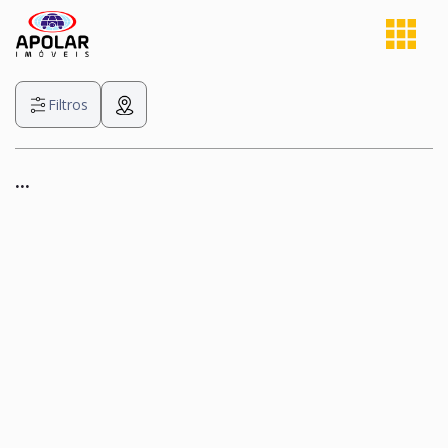
Filtros
...