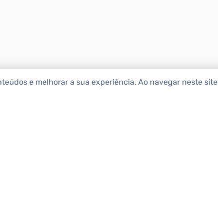
nteúdos e melhorar a sua experiência. Ao navegar neste sit
ENCONTRAR IMÓ
Comprar
etropolitana estão na Apolar
e 50 anos de atuação no
Alugar