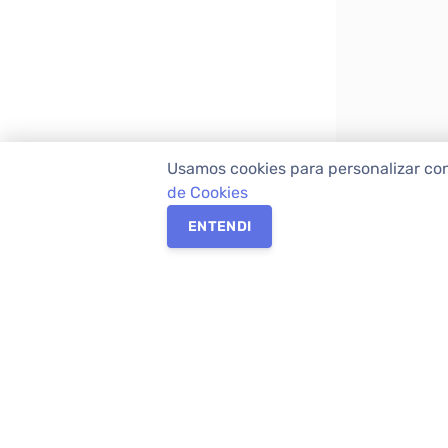
Usamos cookies para personalizar co
de Cookies
ENTENDI
Os melhores imóveis em Curitiba e Região M
Imóveis,
imobiliária em Curitiba
com mais d