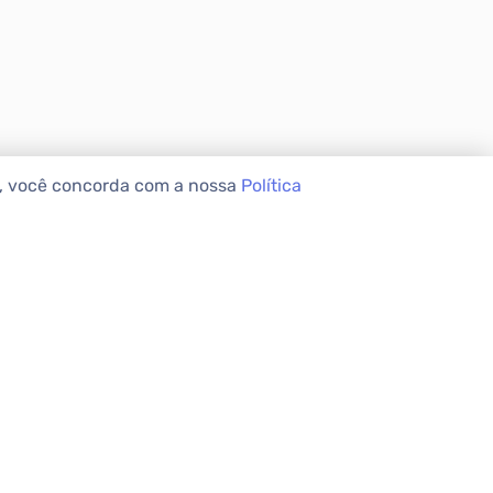
e, você concorda com a nossa
Política
VEIS
INSTITUCIONAL
Sobre a Apolar
Nossas Lojas