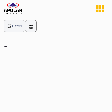
Filtros
...