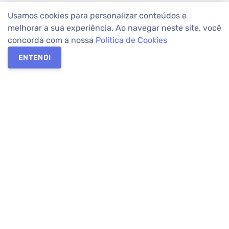
Usamos cookies para personalizar conteúdos e
melhorar a sua experiência. Ao navegar neste site, você
concorda com a nossa
Política de Cookies
ENTENDI
Os melhores imóveis em Curitiba e Região Metropolitana estão
na Apolar Imóveis,
imobiliária em Curitiba
com mais de 50 anos
de atuação no mercado. Na Apolar você tem toda a segurança
para
alugar imóveis
, vender ou
comprar imóveis
. Com mais de
10.000 imóveis disponíveis e uma rede integrada com mais de
60 lojas, com
imóveis em Curitiba
e Região Metropolitana.
Imóveis residenciais e comerciais ou para comprar e
alugar na
temporada
? Pensou Imóveis, Pense Apolar.
Verificada por