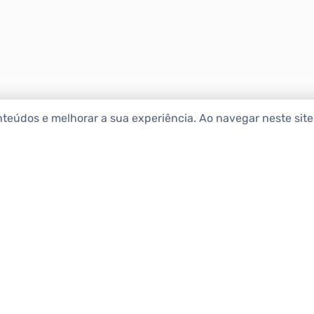
nteúdos e melhorar a sua experiência. Ao navegar neste sit
ENCONTRAR IMÓ
Comprar
etropolitana estão na Apolar
e 50 anos de atuação no
Alugar