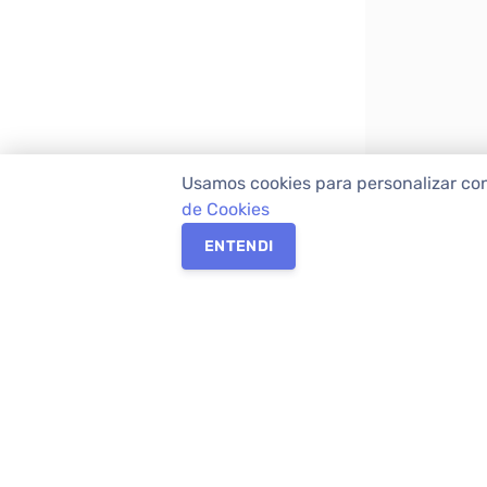
Usamos cookies para personalizar co
de Cookies
ENTENDI
Os melhores imóveis em Curitiba e Região M
Imóveis,
imobiliária em Curitiba
com mais d