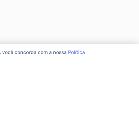
e, você concorda com a nossa
Política
VEIS
INSTITUCIONAL
Sobre a Apolar
Nossas Lojas