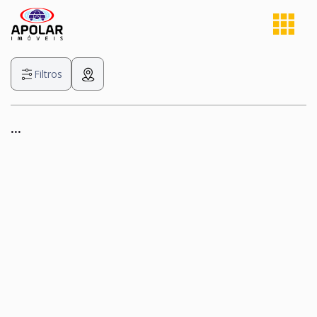
Filtros
...