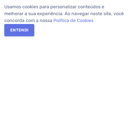
Usamos cookies para personalizar conteúdos e
melhorar a sua experiência. Ao navegar neste site, você
concorda com a nossa
Política de Cookies
ENTENDI
Os melhores imóveis em Curitiba e Região Metropolitana estão
na Apolar Imóveis,
imobiliária em Curitiba
com mais de 50 anos
de atuação no mercado. Na Apolar você tem toda a segurança
para
alugar imóveis
, vender ou
comprar imóveis
. Com mais de
10.000 imóveis disponíveis e uma rede integrada com mais de
60 lojas, com
imóveis em Curitiba
e Região Metropolitana.
Imóveis residenciais e comerciais ou para comprar e
alugar na
temporada
? Pensou Imóveis, Pense Apolar.
Verificada por