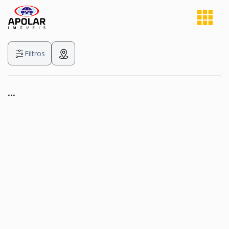
Filtros
...