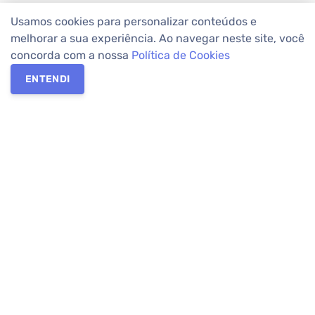
Usamos cookies para personalizar conteúdos e
melhorar a sua experiência. Ao navegar neste site, você
concorda com a nossa
Política de Cookies
ENTENDI
Os melhores imóveis em Curitiba e Região Metropolitana estão
na Apolar Imóveis,
imobiliária em Curitiba
com mais de 50 anos
de atuação no mercado. Na Apolar você tem toda a segurança
para
alugar imóveis
, vender ou
comprar imóveis
. Com mais de
10.000 imóveis disponíveis e uma rede integrada com mais de
60 lojas, com
imóveis em Curitiba
e Região Metropolitana.
Imóveis residenciais e comerciais ou para comprar e
alugar na
temporada
? Pensou Imóveis, Pense Apolar.
Verificada por