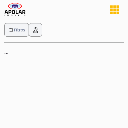
Filtros
...