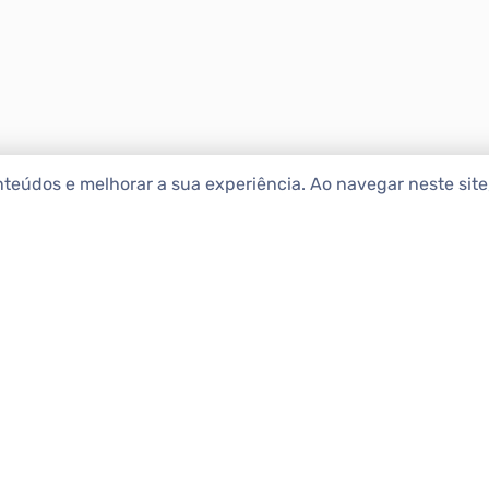
nteúdos e melhorar a sua experiência. Ao navegar neste sit
ENCONTRAR IMÓ
Comprar
etropolitana estão na Apolar
e 50 anos de atuação no
Alugar