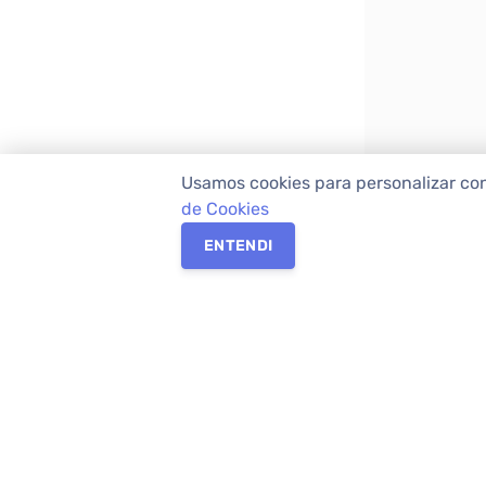
Usamos cookies para personalizar co
de Cookies
ENTENDI
Os melhores imóveis em Curitiba e Região M
Imóveis,
imobiliária em Curitiba
com mais d