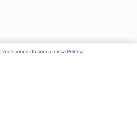
e, você concorda com a nossa
Política
VEIS
INSTITUCIONAL
Sobre a Apolar
Nossas Lojas