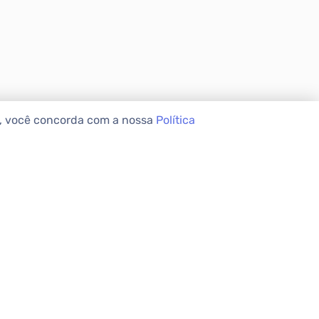
e, você concorda com a nossa
Política
VEIS
INSTITUCIONAL
Sobre a Apolar
Nossas Lojas