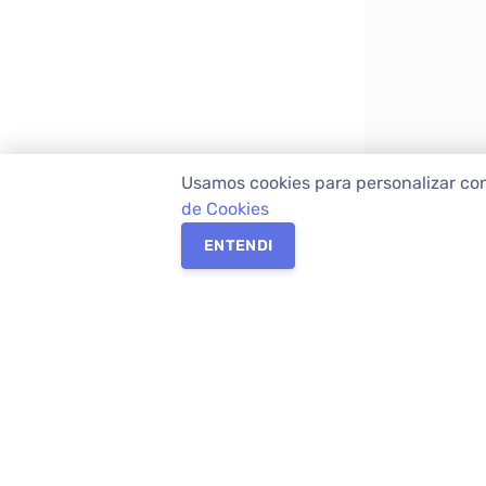
Usamos cookies para personalizar co
de Cookies
ENTENDI
Os melhores imóveis em Curitiba e Região M
Imóveis,
imobiliária em Curitiba
com mais d