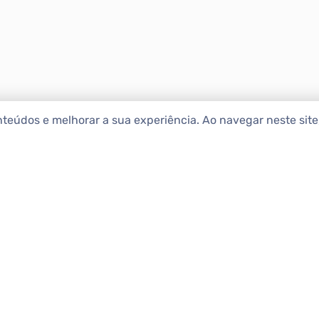
nteúdos e melhorar a sua experiência. Ao navegar neste sit
ENCONTRAR IMÓ
Comprar
etropolitana estão na Apolar
e 50 anos de atuação no
Alugar