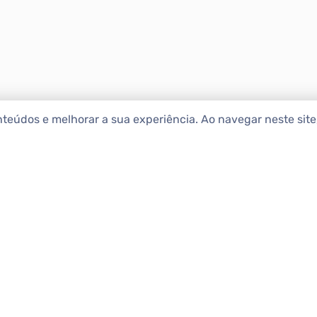
nteúdos e melhorar a sua experiência. Ao navegar neste sit
ENCONTRAR IMÓ
Comprar
etropolitana estão na Apolar
e 50 anos de atuação no
Alugar