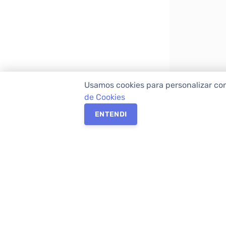
Usamos cookies para personalizar co
de Cookies
ENTENDI
Os melhores imóveis em Curitiba e Região M
Imóveis,
imobiliária em Curitiba
com mais d