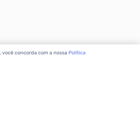
e, você concorda com a nossa
Política
VEIS
INSTITUCIONAL
Sobre a Apolar
Nossas Lojas