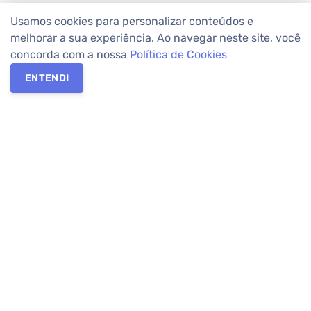
Usamos cookies para personalizar conteúdos e
melhorar a sua experiência. Ao navegar neste site, você
concorda com a nossa
Política de Cookies
ENTENDI
Os melhores imóveis em Curitiba e Região Metropolitana estão
na Apolar Imóveis,
imobiliária em Curitiba
com mais de 50 anos
de atuação no mercado. Na Apolar você tem toda a segurança
para
alugar imóveis
, vender ou
comprar imóveis
. Com mais de
10.000 imóveis disponíveis e uma rede integrada com mais de
60 lojas, com
imóveis em Curitiba
e Região Metropolitana.
Imóveis residenciais e comerciais ou para comprar e
alugar na
temporada
? Pensou Imóveis, Pense Apolar.
Verificada por