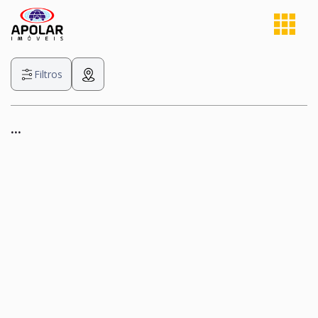
Filtros
...