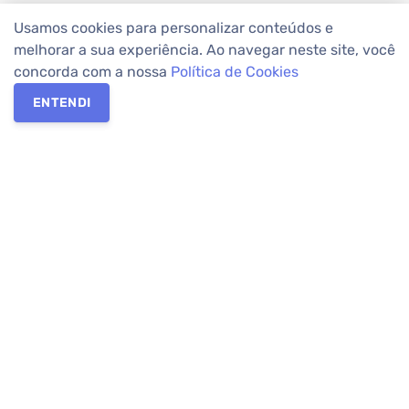
Usamos cookies para personalizar conteúdos e
melhorar a sua experiência. Ao navegar neste site, você
concorda com a nossa
Política de Cookies
ENTENDI
Os melhores imóveis em Curitiba e Região Metropolitana estão
na Apolar Imóveis,
imobiliária em Curitiba
com mais de 50 anos
de atuação no mercado. Na Apolar você tem toda a segurança
para
alugar imóveis
, vender ou
comprar imóveis
. Com mais de
10.000 imóveis disponíveis e uma rede integrada com mais de
60 lojas, com
imóveis em Curitiba
e Região Metropolitana.
Imóveis residenciais e comerciais ou para comprar e
alugar na
temporada
? Pensou Imóveis, Pense Apolar.
Verificada por