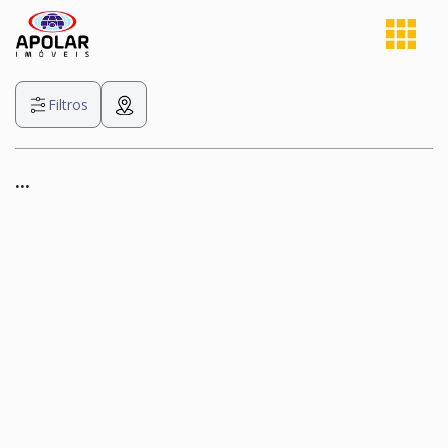
Filtros
...