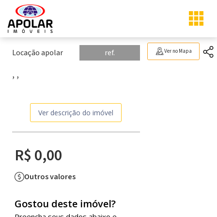
Locação apolar
ref.
Ver no Mapa
, ,
Ver descrição do imóvel
R$ 0,00
Outros valores
Gostou deste imóvel?
Preencha seus dados abaixo e