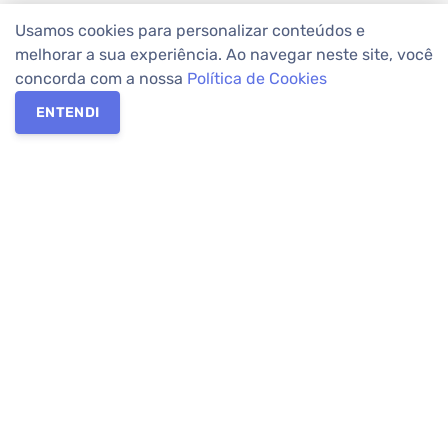
Usamos cookies para personalizar conteúdos e
melhorar a sua experiência. Ao navegar neste site, você
concorda com a nossa
Política de Cookies
ENTENDI
Os melhores imóveis em Curitiba e Região Metropolitana estão
na Apolar Imóveis,
imobiliária em Curitiba
com mais de 50 anos
de atuação no mercado. Na Apolar você tem toda a segurança
para
alugar imóveis
, vender ou
comprar imóveis
. Com mais de
10.000 imóveis disponíveis e uma rede integrada com mais de
60 lojas, com
imóveis em Curitiba
e Região Metropolitana.
Imóveis residenciais e comerciais ou para comprar e
alugar na
temporada
? Pensou Imóveis, Pense Apolar.
Verificada por