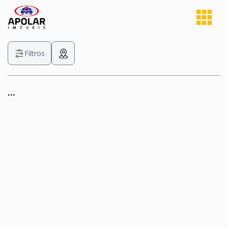
Filtros
...