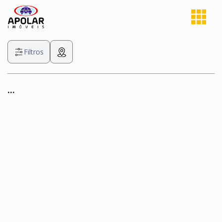
Filtros
...