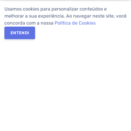
Usamos cookies para personalizar conteúdos e
melhorar a sua experiência. Ao navegar neste site, você
concorda com a nossa
Política de Cookies
ENTENDI
Os melhores imóveis em Curitiba e Região Metropolitana estão
na Apolar Imóveis,
imobiliária em Curitiba
com mais de 50 anos
de atuação no mercado. Na Apolar você tem toda a segurança
para
alugar imóveis
, vender ou
comprar imóveis
. Com mais de
10.000 imóveis disponíveis e uma rede integrada com mais de
60 lojas, com
imóveis em Curitiba
e Região Metropolitana.
Imóveis residenciais e comerciais ou para comprar e
alugar na
temporada
? Pensou Imóveis, Pense Apolar.
Verificada por