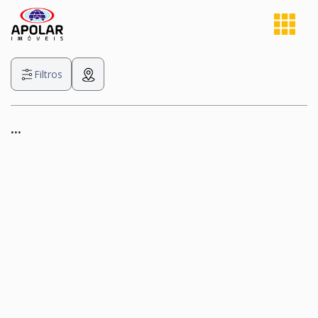
Filtros
...