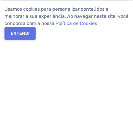
Usamos cookies para personalizar conteúdos e
melhorar a sua experiência. Ao navegar neste site, você
concorda com a nossa
Política de Cookies
ENTENDI
Os melhores imóveis em Curitiba e Região Metropolitana estão
na Apolar Imóveis,
imobiliária em Curitiba
com mais de 50 anos
de atuação no mercado. Na Apolar você tem toda a segurança
para
alugar imóveis
, vender ou
comprar imóveis
. Com mais de
10.000 imóveis disponíveis e uma rede integrada com mais de
60 lojas, com
imóveis em Curitiba
e Região Metropolitana.
Imóveis residenciais e comerciais ou para comprar e
alugar na
temporada
? Pensou Imóveis, Pense Apolar.
Verificada por