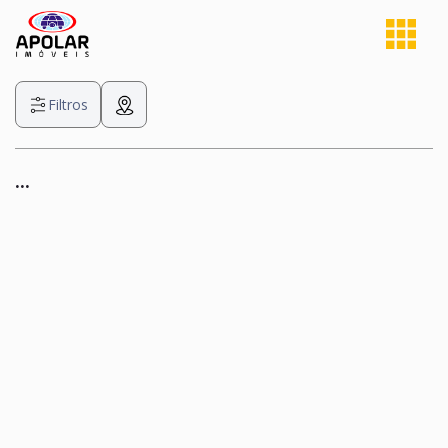
Filtros
...