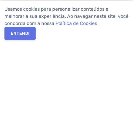
Usamos cookies para personalizar conteúdos e
melhorar a sua experiência. Ao navegar neste site, você
concorda com a nossa
Política de Cookies
ENTENDI
Os melhores imóveis em Curitiba e Região Metropolitana estão
na Apolar Imóveis,
imobiliária em Curitiba
com mais de 50 anos
de atuação no mercado. Na Apolar você tem toda a segurança
para
alugar imóveis
, vender ou
comprar imóveis
. Com mais de
10.000 imóveis disponíveis e uma rede integrada com mais de
60 lojas, com
imóveis em Curitiba
e Região Metropolitana.
Imóveis residenciais e comerciais ou para comprar e
alugar na
temporada
? Pensou Imóveis, Pense Apolar.
Verificada por