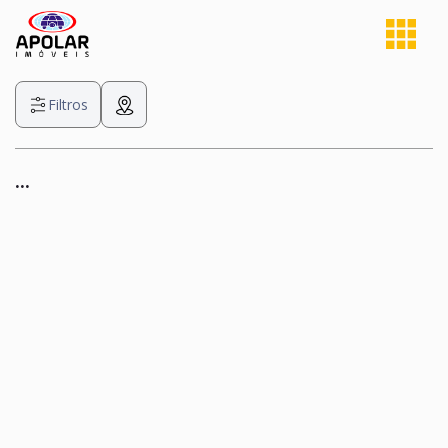
Filtros
...