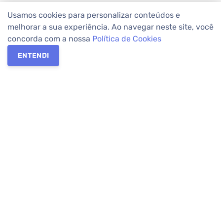
Usamos cookies para personalizar conteúdos e
melhorar a sua experiência. Ao navegar neste site, você
concorda com a nossa
Política de Cookies
ENTENDI
Os melhores imóveis em Curitiba e Região Metropolitana estão
na Apolar Imóveis,
imobiliária em Curitiba
com mais de 50 anos
de atuação no mercado. Na Apolar você tem toda a segurança
para
alugar imóveis
, vender ou
comprar imóveis
. Com mais de
10.000 imóveis disponíveis e uma rede integrada com mais de
60 lojas, com
imóveis em Curitiba
e Região Metropolitana.
Imóveis residenciais e comerciais ou para comprar e
alugar na
temporada
? Pensou Imóveis, Pense Apolar.
Verificada por