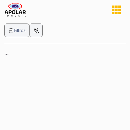
Filtros
...