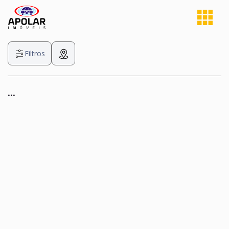
Filtros
...