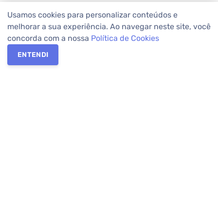
Usamos cookies para personalizar conteúdos e
melhorar a sua experiência. Ao navegar neste site, você
concorda com a nossa
Política de Cookies
ENTENDI
Os melhores imóveis em Curitiba e Região Metropolitana estão
na Apolar Imóveis,
imobiliária em Curitiba
com mais de 50 anos
de atuação no mercado. Na Apolar você tem toda a segurança
para
alugar imóveis
, vender ou
comprar imóveis
. Com mais de
10.000 imóveis disponíveis e uma rede integrada com mais de
60 lojas, com
imóveis em Curitiba
e Região Metropolitana.
Imóveis residenciais e comerciais ou para comprar e
alugar na
temporada
? Pensou Imóveis, Pense Apolar.
Verificada por