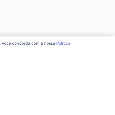
e, você concorda com a nossa
Política
VEIS
INSTITUCIONAL
Sobre a Apolar
Nossas Lojas