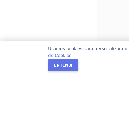
Usamos cookies para personalizar co
de Cookies
ENTENDI
Os melhores imóveis em Curitiba e Região M
Imóveis,
imobiliária em Curitiba
com mais d