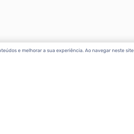
nteúdos e melhorar a sua experiência. Ao navegar neste sit
ENCONTRAR IMÓ
Comprar
etropolitana estão na Apolar
e 50 anos de atuação no
Alugar