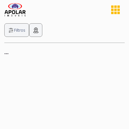
Filtros
...