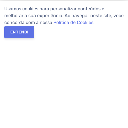
Usamos cookies para personalizar conteúdos e
melhorar a sua experiência. Ao navegar neste site, você
concorda com a nossa
Política de Cookies
ENTENDI
Os melhores imóveis em Curitiba e Região Metropolitana estão
na Apolar Imóveis,
imobiliária em Curitiba
com mais de 50 anos
de atuação no mercado. Na Apolar você tem toda a segurança
para
alugar imóveis
, vender ou
comprar imóveis
. Com mais de
10.000 imóveis disponíveis e uma rede integrada com mais de
60 lojas, com
imóveis em Curitiba
e Região Metropolitana.
Imóveis residenciais e comerciais ou para comprar e
alugar na
temporada
? Pensou Imóveis, Pense Apolar.
Verificada por