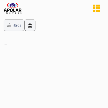
Filtros
...