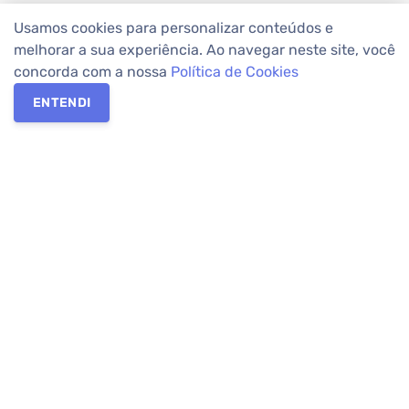
Usamos cookies para personalizar conteúdos e
melhorar a sua experiência. Ao navegar neste site, você
concorda com a nossa
Política de Cookies
ENTENDI
Os melhores imóveis em Curitiba e Região Metropolitana estão
na Apolar Imóveis,
imobiliária em Curitiba
com mais de 50 anos
de atuação no mercado. Na Apolar você tem toda a segurança
para
alugar imóveis
, vender ou
comprar imóveis
. Com mais de
10.000 imóveis disponíveis e uma rede integrada com mais de
60 lojas, com
imóveis em Curitiba
e Região Metropolitana.
Imóveis residenciais e comerciais ou para comprar e
alugar na
temporada
? Pensou Imóveis, Pense Apolar.
Verificada por