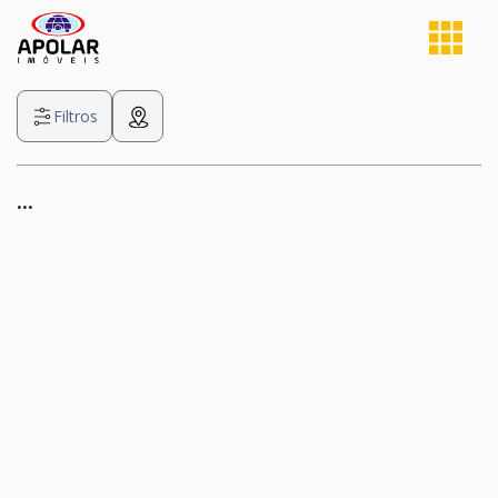
Filtros
...