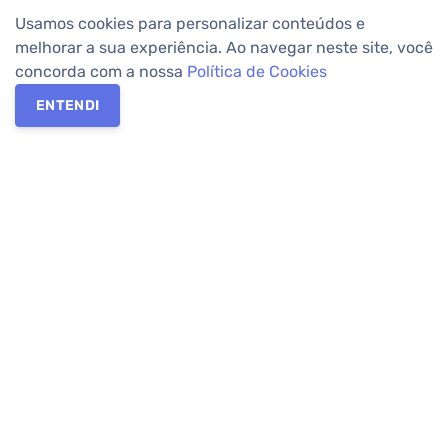
Usamos cookies para personalizar conteúdos e
melhorar a sua experiência. Ao navegar neste site, você
concorda com a nossa
Política de Cookies
ENTENDI
Os melhores imóveis em Curitiba e Região Metropolitana estão
na Apolar Imóveis,
imobiliária em Curitiba
com mais de 50 anos
de atuação no mercado. Na Apolar você tem toda a segurança
para
alugar imóveis
, vender ou
comprar imóveis
. Com mais de
10.000 imóveis disponíveis e uma rede integrada com mais de
60 lojas, com
imóveis em Curitiba
e Região Metropolitana.
Imóveis residenciais e comerciais ou para comprar e
alugar na
temporada
? Pensou Imóveis, Pense Apolar.
Verificada por