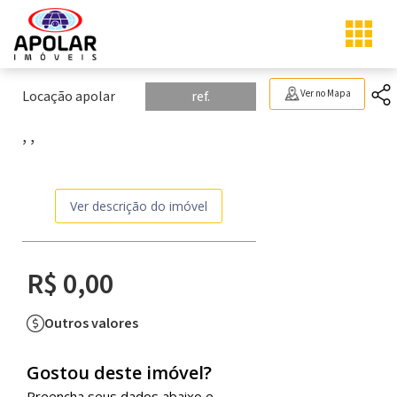
Locação apolar
ref.
Ver no Mapa
, ,
Ver descrição do imóvel
R$ 0,00
Outros valores
Gostou deste imóvel?
Preencha seus dados abaixo e