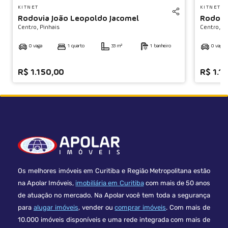
KITNET
KITNET
Rodovia João Leopoldo Jacomel
Rodovi
Centro,
Pinhais
Centro,
Pi
0 vaga
1 quarto
33 m²
1 banheiro
0 vaga
R$ 1.150,00
R$ 1.1
Os melhores imóveis em Curitiba e Região Metropolitana estão
na Apolar Imóveis,
imobiliária em Curitiba
com mais de 50 anos
de atuação no mercado. Na Apolar você tem toda a segurança
para
alugar imóveis
, vender ou
comprar imóveis
. Com mais de
10.000 imóveis disponíveis e uma rede integrada com mais de