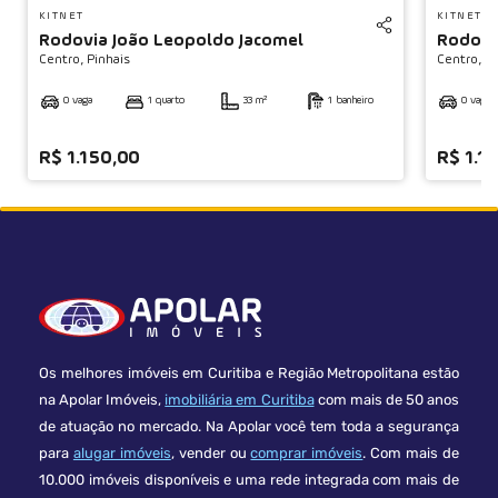
KITNET
KITNET
Rodovia João Leopoldo Jacomel
Rodovi
Centro,
Pinhais
Centro,
Pi
0 vaga
1 quarto
33 m²
1 banheiro
0 vaga
R$ 1.150,00
R$ 1.1
Os melhores imóveis em Curitiba e Região Metropolitana estão
na Apolar Imóveis,
imobiliária em Curitiba
com mais de 50 anos
de atuação no mercado. Na Apolar você tem toda a segurança
para
alugar imóveis
, vender ou
comprar imóveis
. Com mais de
10.000 imóveis disponíveis e uma rede integrada com mais de