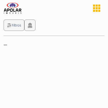
Filtros
...