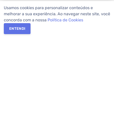
Usamos cookies para personalizar conteúdos e
melhorar a sua experiência. Ao navegar neste site, você
concorda com a nossa
Política de Cookies
ENTENDI
Os melhores imóveis em Curitiba e Região Metropolitana estão
na Apolar Imóveis,
imobiliária em Curitiba
com mais de 50 anos
de atuação no mercado. Na Apolar você tem toda a segurança
para
alugar imóveis
, vender ou
comprar imóveis
. Com mais de
10.000 imóveis disponíveis e uma rede integrada com mais de
60 lojas, com
imóveis em Curitiba
e Região Metropolitana.
Imóveis residenciais e comerciais ou para comprar e
alugar na
temporada
? Pensou Imóveis, Pense Apolar.
Verificada por