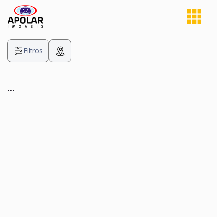
Filtros
...