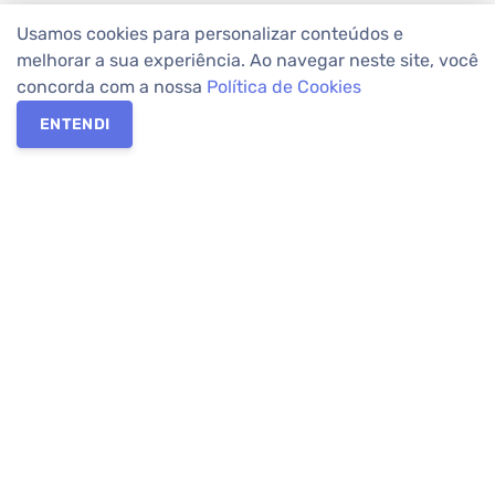
Usamos cookies para personalizar conteúdos e
melhorar a sua experiência. Ao navegar neste site, você
concorda com a nossa
Política de Cookies
ENTENDI
Os melhores imóveis em Curitiba e Região Metropolitana estão
na Apolar Imóveis,
imobiliária em Curitiba
com mais de 50 anos
de atuação no mercado. Na Apolar você tem toda a segurança
para
alugar imóveis
, vender ou
comprar imóveis
. Com mais de
10.000 imóveis disponíveis e uma rede integrada com mais de
60 lojas, com
imóveis em Curitiba
e Região Metropolitana.
Imóveis residenciais e comerciais ou para comprar e
alugar na
temporada
? Pensou Imóveis, Pense Apolar.
Verificada por