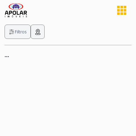
Filtros
...