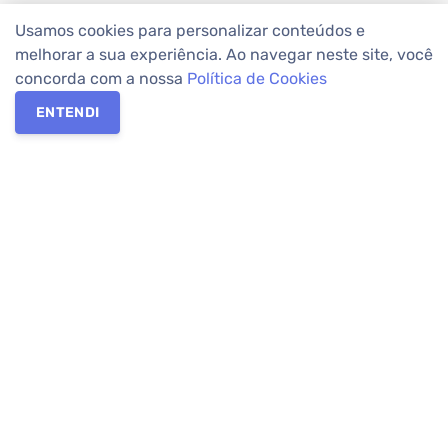
Usamos cookies para personalizar conteúdos e
melhorar a sua experiência. Ao navegar neste site, você
concorda com a nossa
Política de Cookies
ENTENDI
Os melhores imóveis em Curitiba e Região Metropolitana estão
na Apolar Imóveis,
imobiliária em Curitiba
com mais de 50 anos
de atuação no mercado. Na Apolar você tem toda a segurança
para
alugar imóveis
, vender ou
comprar imóveis
. Com mais de
10.000 imóveis disponíveis e uma rede integrada com mais de
60 lojas, com
imóveis em Curitiba
e Região Metropolitana.
Imóveis residenciais e comerciais ou para comprar e
alugar na
temporada
? Pensou Imóveis, Pense Apolar.
Verificada por