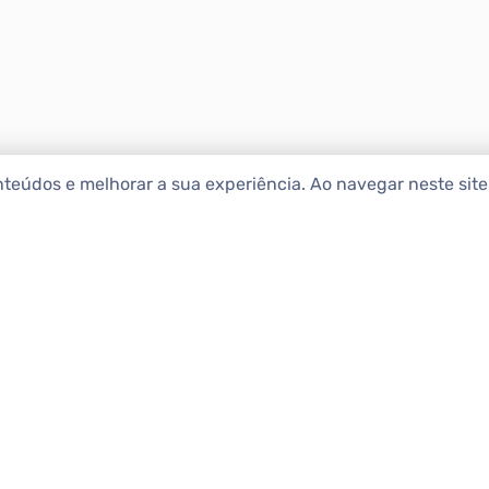
nteúdos e melhorar a sua experiência. Ao navegar neste sit
ENCONTRAR IMÓ
Comprar
etropolitana estão na Apolar
e 50 anos de atuação no
Alugar