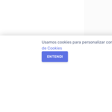
Usamos cookies para personalizar co
de Cookies
ENTENDI
Os melhores imóveis em Curitiba e Região M
Imóveis,
imobiliária em Curitiba
com mais d