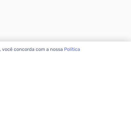
e, você concorda com a nossa
Política
VEIS
INSTITUCIONAL
Sobre a Apolar
Nossas Lojas