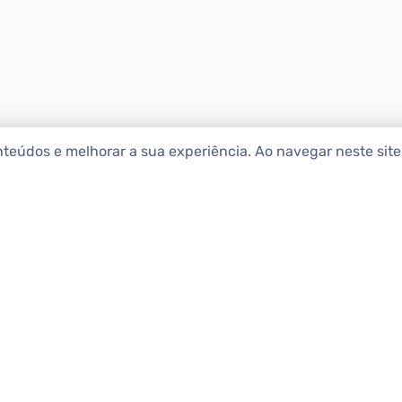
nteúdos e melhorar a sua experiência. Ao navegar neste sit
ENCONTRAR IMÓ
Comprar
etropolitana estão na Apolar
e 50 anos de atuação no
Alugar