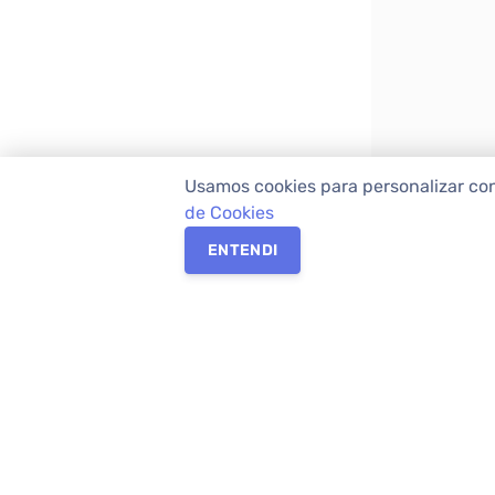
Usamos cookies para personalizar co
de Cookies
ENTENDI
Os melhores imóveis em Curitiba e Região M
Imóveis,
imobiliária em Curitiba
com mais d