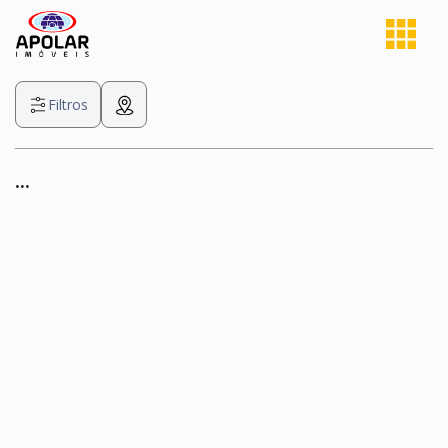
Filtros
...