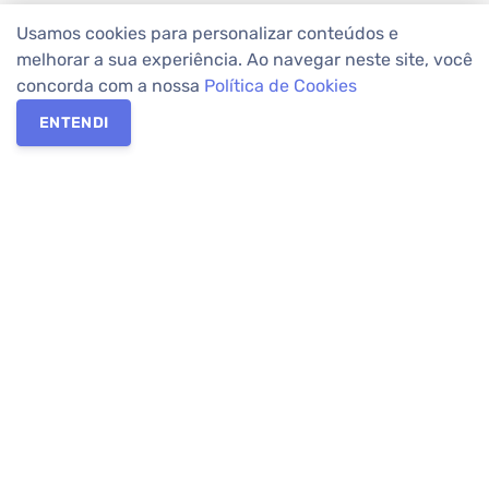
Usamos cookies para personalizar conteúdos e
melhorar a sua experiência. Ao navegar neste site, você
concorda com a nossa
Política de Cookies
ENTENDI
Os melhores imóveis em Curitiba e Região Metropolitana estão
na Apolar Imóveis,
imobiliária em Curitiba
com mais de 50 anos
de atuação no mercado. Na Apolar você tem toda a segurança
para
alugar imóveis
, vender ou
comprar imóveis
. Com mais de
10.000 imóveis disponíveis e uma rede integrada com mais de
60 lojas, com
imóveis em Curitiba
e Região Metropolitana.
Imóveis residenciais e comerciais ou para comprar e
alugar na
temporada
? Pensou Imóveis, Pense Apolar.
Verificada por