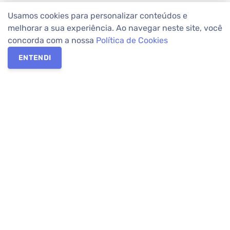
Usamos cookies para personalizar conteúdos e
melhorar a sua experiência. Ao navegar neste site, você
concorda com a nossa
Política de Cookies
ENTENDI
Os melhores imóveis em Curitiba e Região Metropolitana estão
na Apolar Imóveis,
imobiliária em Curitiba
com mais de 50 anos
de atuação no mercado. Na Apolar você tem toda a segurança
para
alugar imóveis
, vender ou
comprar imóveis
. Com mais de
10.000 imóveis disponíveis e uma rede integrada com mais de
60 lojas, com
imóveis em Curitiba
e Região Metropolitana.
Imóveis residenciais e comerciais ou para comprar e
alugar na
temporada
? Pensou Imóveis, Pense Apolar.
Verificada por