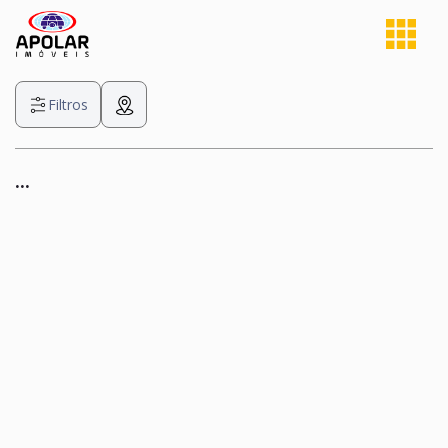
Filtros
...