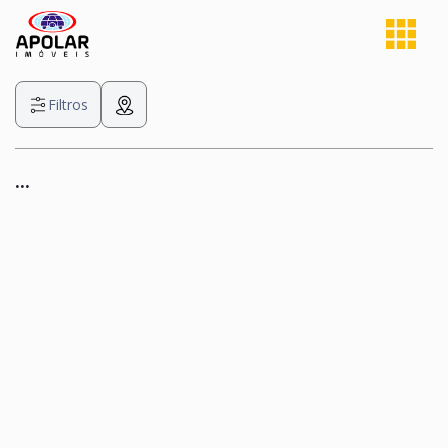
Filtros
...