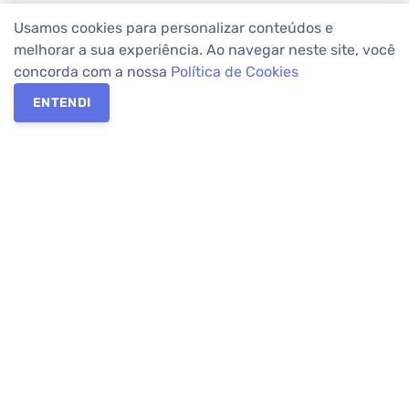
Usamos cookies para personalizar conteúdos e
melhorar a sua experiência. Ao navegar neste site, você
concorda com a nossa
Política de Cookies
ENTENDI
Os melhores imóveis em Curitiba e Região Metropolitana estão
na Apolar Imóveis,
imobiliária em Curitiba
com mais de 50 anos
de atuação no mercado. Na Apolar você tem toda a segurança
para
alugar imóveis
, vender ou
comprar imóveis
. Com mais de
10.000 imóveis disponíveis e uma rede integrada com mais de
60 lojas, com
imóveis em Curitiba
e Região Metropolitana.
Imóveis residenciais e comerciais ou para comprar e
alugar na
temporada
? Pensou Imóveis, Pense Apolar.
Verificada por