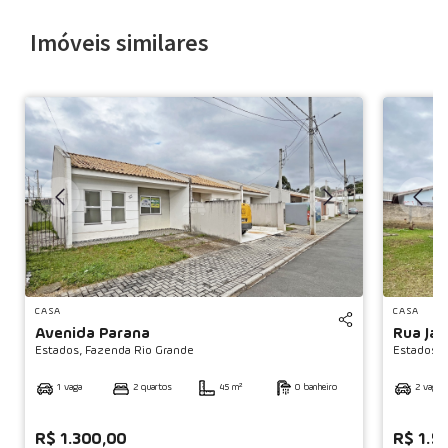
Imóveis similares
◀
CASA
CASA
Avenida Parana
Rua Jag
Estados,
Fazenda Rio Grande
Estados,
F
1 vaga
2 quartos
45 m²
0 banheiro
2 vagas
R$ 1.300,00
R$ 1.5