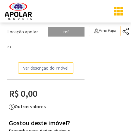
Locação apolar
ref.
Ver no Mapa
, ,
Ver descrição do imóvel
R$ 0,00
Outros valores
Gostou deste imóvel?
Preencha seus dados abaixo e