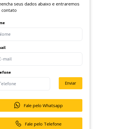
eencha seus dados abaixo e entraremos
 contato
me
ail
lefone
Enviar
Fale pelo Whatsapp
Fale pelo Telefone