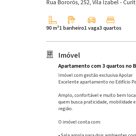
Rua Bororós, 252,
Vila Izabel -
Curit
90 m²
1 banheiro
1 vaga
3 quartos
Imóvel
Apartamento
com 3 quartos
no Ba
Imóvel com gestão exclusiva Apolar
Excelente apartamento no Edifício 
Amplo, confortável e muito bem local
quem busca praticidade, mobilidade e f
região.
O imóvel conta com:
• Sala ampla para dois ambientes co