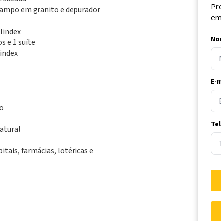
Pr
tampo em granito e depurador
em
blindex
No
s e 1 suíte
lindex
E-m
do
Te
natural
tais, farmácias, lotéricas e