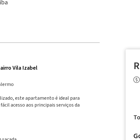
iba
R
irro Vila Izabel
Palermo
izado, este apartamento é ideal para
ácil acesso aos principais serviços da
To
G
m sacada