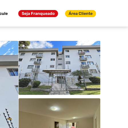
cule
Seja Franqueado
Área Cliente