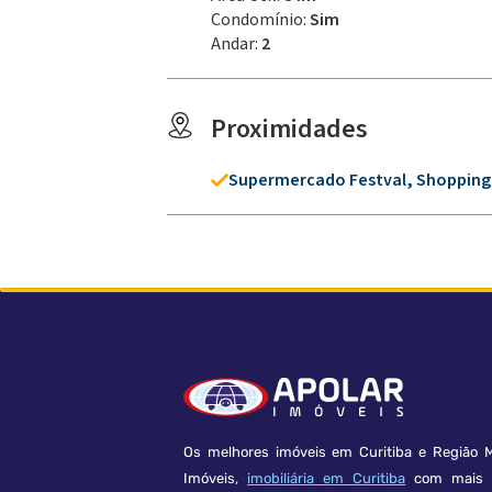
Condomínio:
Sim
Andar:
2
Proximidades
Supermercado Festval, Shopping
Os melhores imóveis em Curitiba e Região M
Imóveis,
imobiliária em Curitiba
com mais d