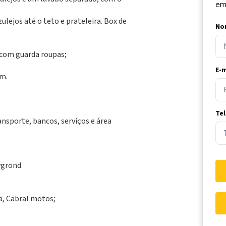
em
ulejos até o teto e prateleira. Box de
No
 com guarda roupas;
E-m
em.
Te
nsporte, bancos, serviços e área
aygrond
ba, Cabral motos;