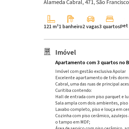
Alameda Cabral, 471,
São Francisco
pet
121 m²
1 banheiro
2 vagas
3 quartos
Imóvel
Apartamento
com 3 quartos
no B
Imóvel com gestão exclusiva Apolar
Excelente apartamento de três dormi
Cabral, uma das ruas de principal ace
Curitiba contendo:
Hall de entrada com piso parquet e lu
Sala ampla com dois ambientes, piso
Lavabo completo, piso e louça em ce
Cozinha com piso cerâmico, azulejos 
o tampo em MDF;
Área de serviço com piso cerâmico, a