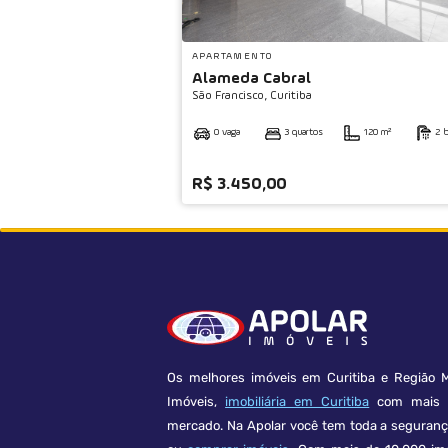
APARTAMENTO
Alameda Cabral
São Francisco,
Curitiba
0 vaga
3 quartos
120 m²
2 
R$ 3.450,00
Os melhores imóveis em Curitiba e Região M
Imóveis,
imobiliária em Curitiba
com mais d
mercado. Na Apolar você tem toda a seguran