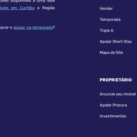
óveis disponíveis e uma rede
óveis em Curitiba
e Região
Vender
Temporada
mprar e
alugar na temporada
?
Triple A
Apolar Short Stay
Mapa do Site
PROPRIETÁRIO
Anuncie seu Imóvel
Apolar Procura
Investimentos