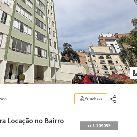
isco
Ver no Mapa
ra Locação no Bairro
ref. 109055