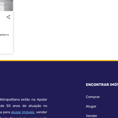
banheiros
ENCONTRAR IMÓ
Comprar
etropolitana estão na Apolar
e 50 anos de atuação no
Alugar
ça para
alugar imóveis
, vender
Vender