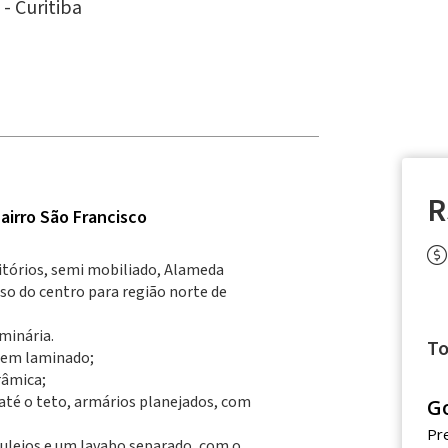
 -
Curitiba
R
airro São Francisco
tórios, semi mobiliado, Alameda
sso do centro para região norte de
minária.
To
 em laminado;
râmica;
até o teto, armários planejados, com
G
Pr
zulejos e um lavabo separado, com o