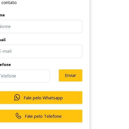
 contato
me
ail
lefone
Enviar
Fale pelo Whatsapp
Fale pelo Telefone