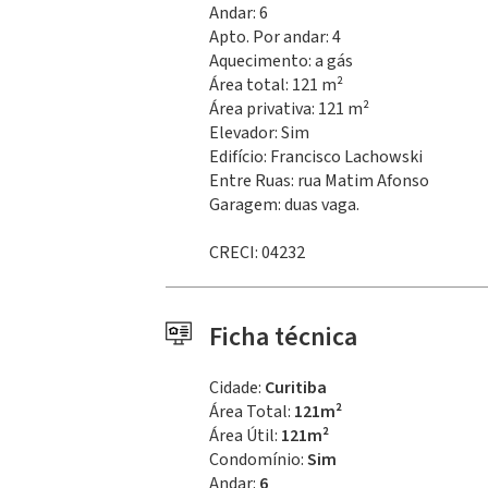
Andar: 6
Apto. Por andar: 4
Aquecimento: a gás
Área total: 121 m²
Área privativa: 121 m²
Elevador: Sim
Edifício: Francisco Lachowski
Entre Ruas: rua Matim Afonso
Garagem: duas vaga.
CRECI: 04232
Ficha técnica
Cidade:
Curitiba
Área Total:
121m²
Área Útil:
121m²
Condomínio:
Sim
Andar:
6