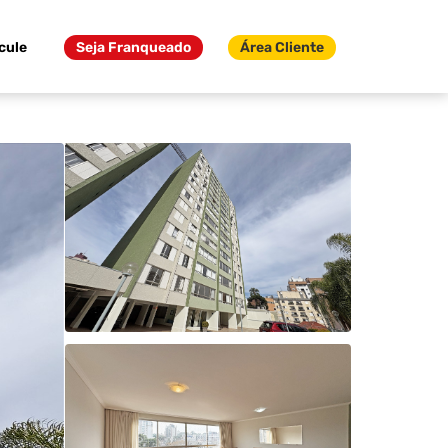
cule
Seja Franqueado
Área Cliente