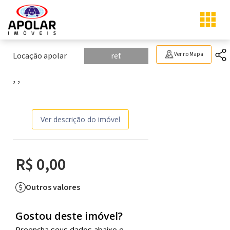
Locação apolar
ref.
Ver no Mapa
, ,
Ver descrição do imóvel
R$ 0,00
Outros valores
Gostou deste imóvel?
Preencha seus dados abaixo e