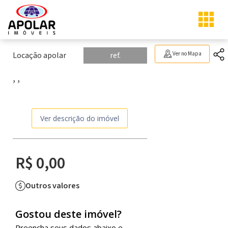
Locação apolar
ref.
Ver no Mapa
, ,
Ver descrição do imóvel
R$ 0,00
Outros valores
Gostou deste imóvel?
Preencha seus dados abaixo e