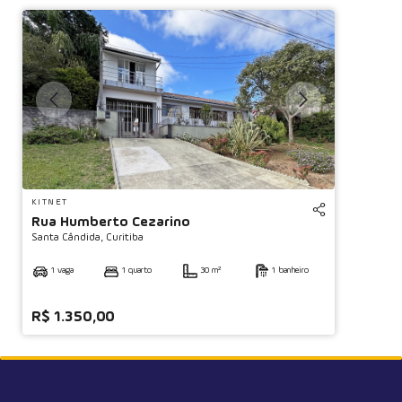
KITNET
Rua Humberto Cezarino
Santa Cândida,
Curitiba
1 vaga
1 quarto
30 m²
1 banheiro
R$ 1.350,00