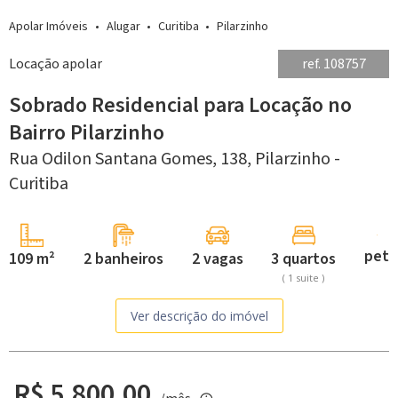
Apolar Imóveis
Alugar
Curitiba
Pilarzinho
Locação apolar
ref. 108757
Sobrado Residencial para Locação no
Bairro Pilarzinho
Rua Odilon Santana Gomes, 138,
Pilarzinho -
Curitiba
pet
109 m²
2 banheiros
2 vagas
3 quartos
( 1
suite
)
Ver descrição do imóvel
R$ 5.800,00